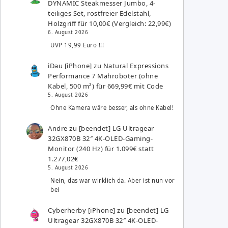
DYNAMIC Steakmesser Jumbo, 4-
teiliges Set, rostfreier Edelstahl,
Holzgriff für 10,00€ (Vergleich: 22,99€)
6. August 2026
UVP 19,99 Euro !!!
iDau [iPhone]
zu
Natural Expressions
Performance 7 Mähroboter (ohne
Kabel, 500 m²) für 669,99€ mit Code
5. August 2026
Ohne Kamera wäre besser, als ohne Kabel!
Andre
zu
[beendet] LG Ultragear
32GX870B 32″ 4K-OLED-Gaming-
Monitor (240 Hz) für 1.099€ statt
1.277,02€
5. August 2026
Nein, das war wirklich da. Aber ist nun vor
bei
Cyberherby [iPhone]
zu
[beendet] LG
Ultragear 32GX870B 32″ 4K-OLED-