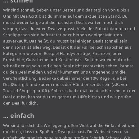
… schnell
Wir sind schnell, geben unser Bestes und das täglich von 8 bis 1
Uhr. Mit DealGott bist du immer auf dem aktuellsten Stand. Du
musst weder lange auf die nächsten Deals warten, noch dich
sorgen, dass du einen Deal verpasst. Viele der Rabattaktionen und
Schnäppchen sind befristetet oder binnen weniger Minuten
ausverkauft. Das heißt, du musst bei einigen Deals schnell sein,
denn sonst ist alles weg. Das ist oft der Fall bei Schnäppchen aus
Kategorien wie zum Beispiel Handyverträge, Finanzen, oder
Preisfehler, Gutscheine und Kostenloses. Sollten wir einmal nicht
schnell genug sein und einen Deal nicht rechtzeitig sehen, kannst
du den Deal melden und wir kümmern uns umgehend um die
Veröffentlichung. Bedenke dabei immer die 10% Regel, die bei
DealGott gilt und zudem muss der Händler seriös sein (z.B. von
Trusted Shops geprüft). Solltest du dir mal nicht sicher sein, ob der
Deal gut ist, kannst du uns gerne um Hilfe bitten und wie prüfen
den Deal für dich.
… einfach
Wir sind für dich da. Wir legen großen Wert auf die Einfachheit und
möchten, dass du Spaß bei Dealgott hast. Die Webseite wird so
einfach wie möglich gehalten ohne großen Schnick Schnack. Wir