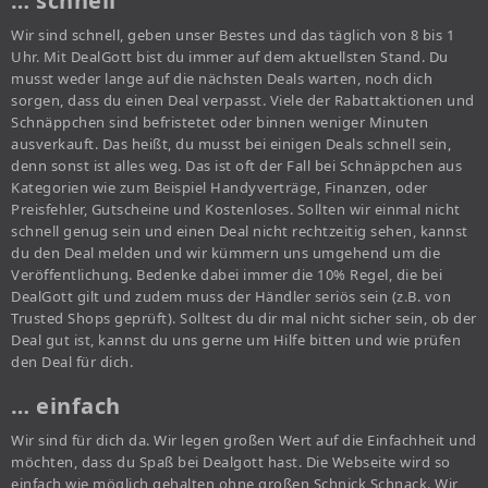
… schnell
Wir sind schnell, geben unser Bestes und das täglich von 8 bis 1
Uhr. Mit DealGott bist du immer auf dem aktuellsten Stand. Du
musst weder lange auf die nächsten Deals warten, noch dich
sorgen, dass du einen Deal verpasst. Viele der Rabattaktionen und
Schnäppchen sind befristetet oder binnen weniger Minuten
ausverkauft. Das heißt, du musst bei einigen Deals schnell sein,
denn sonst ist alles weg. Das ist oft der Fall bei Schnäppchen aus
Kategorien wie zum Beispiel Handyverträge, Finanzen, oder
Preisfehler, Gutscheine und Kostenloses. Sollten wir einmal nicht
schnell genug sein und einen Deal nicht rechtzeitig sehen, kannst
du den Deal melden und wir kümmern uns umgehend um die
Veröffentlichung. Bedenke dabei immer die 10% Regel, die bei
DealGott gilt und zudem muss der Händler seriös sein (z.B. von
Trusted Shops geprüft). Solltest du dir mal nicht sicher sein, ob der
Deal gut ist, kannst du uns gerne um Hilfe bitten und wie prüfen
den Deal für dich.
… einfach
Wir sind für dich da. Wir legen großen Wert auf die Einfachheit und
möchten, dass du Spaß bei Dealgott hast. Die Webseite wird so
einfach wie möglich gehalten ohne großen Schnick Schnack. Wir