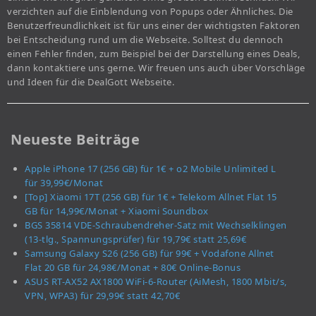
verzichten auf die Einblendung von Popups oder Ähnliches. Die
Benutzerfreundlichkeit ist für uns einer der wichtigsten Faktoren
bei Entscheidung rund um die Webseite. Solltest du dennoch
einen Fehler finden, zum Beispiel bei der Darstellung eines Deals,
dann kontaktiere uns gerne. Wir freuen uns auch über Vorschläge
und Ideen für die DealGott Webseite.
Neueste Beiträge
Apple iPhone 17 (256 GB) für 1€ + o2 Mobile Unlimited L
für 39,99€/Monat
[Top] Xiaomi 17T (256 GB) für 1€ + Telekom Allnet Flat 15
GB für 14,99€/Monat + Xiaomi Soundbox
BGS 35814 VDE-Schraubendreher-Satz mit Wechselklingen
(13-tlg., Spannungsprüfer) für 19,79€ statt 25,69€
Samsung Galaxy S26 (256 GB) für 99€ + Vodafone Allnet
Flat 20 GB für 24,98€/Monat + 80€ Online-Bonus
ASUS RT-AX52 AX1800 WiFi-6-Router (AiMesh, 1800 Mbit/s,
VPN, WPA3) für 29,99€ statt 42,70€