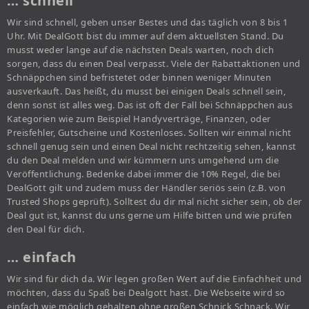
… schnell
Wir sind schnell, geben unser Bestes und das täglich von 8 bis 1
Uhr. Mit DealGott bist du immer auf dem aktuellsten Stand. Du
musst weder lange auf die nächsten Deals warten, noch dich
sorgen, dass du einen Deal verpasst. Viele der Rabattaktionen und
Schnäppchen sind befristetet oder binnen weniger Minuten
ausverkauft. Das heißt, du musst bei einigen Deals schnell sein,
denn sonst ist alles weg. Das ist oft der Fall bei Schnäppchen aus
Kategorien wie zum Beispiel Handyverträge, Finanzen, oder
Preisfehler, Gutscheine und Kostenloses. Sollten wir einmal nicht
schnell genug sein und einen Deal nicht rechtzeitig sehen, kannst
du den Deal melden und wir kümmern uns umgehend um die
Veröffentlichung. Bedenke dabei immer die 10% Regel, die bei
DealGott gilt und zudem muss der Händler seriös sein (z.B. von
Trusted Shops geprüft). Solltest du dir mal nicht sicher sein, ob der
Deal gut ist, kannst du uns gerne um Hilfe bitten und wie prüfen
den Deal für dich.
… einfach
Wir sind für dich da. Wir legen großen Wert auf die Einfachheit und
möchten, dass du Spaß bei Dealgott hast. Die Webseite wird so
einfach wie möglich gehalten ohne großen Schnick Schnack. Wir