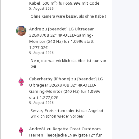
Kabel, 500 m²) für 669,99€ mit Code
5. August 2026
Ohne Kamera wäre besser, als ohne Kabel!
Andre
zu
[beendet] LG Ultragear
32GX870B 32″ 4K-OLED-Gaming-
Monitor (240 Hz) für 1.099€ statt
1.277,02€
5. August 2026
Nein, das war wirklich da. Aber ist nun vor
bei
Cyberherby [iPhone]
zu
[beendet] LG
Ultragear 32GX870B 32″ 4K-OLED-
Gaming-Monitor (240 Hz) für 1.099€
statt 1.277,02€
5. August 2026
Servus, Preisirrtum oder ist das Angebot
wirklich schon wieder vorbei?
Andre81
zu
Regatta Great Outdoors
Herren Fleecejacke „Navigate FZ“ für