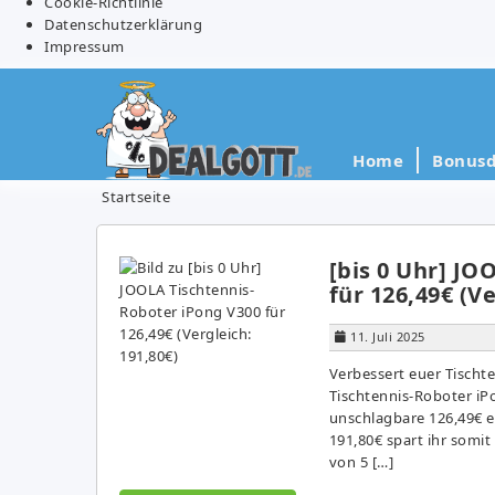
Cookie-Richtlinie
Datenschutzerklärung
Impressum
Home
Bonusd
Startseite
[bis 0 Uhr] JO
für 126,49€ (Ve
11. Juli 2025
Verbessert euer Tischt
Tischtennis-Roboter iP
unschlagbare 126,49€ er
191,80€ spart ihr somit
von 5 […]