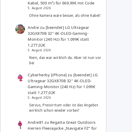
Kabel, 500 m²) für 669,99€ mit Code
5. August 2026
Ohne Kamera wäre besser, als ohne Kabel!
Andre
zu
[beendet] LG Ultragear
32GX870B 32″ 4K-OLED-Gaming-
Monitor (240 Hz) für 1.099€ statt
1.277,02€
5. August 2026
Nein, das war wirklich da. Aber ist nun vor
bei
Cyberherby [iPhone]
zu
[beendet] LG
Ultragear 32GX870B 32″ 4K-OLED-
Gaming-Monitor (240 Hz) für 1.099€
statt 1.277,02€
5. August 2026
Servus, Preisirrtum oder ist das Angebot
wirklich schon wieder vorbei?
Andre81
zu
Regatta Great Outdoors
Herren Fleecejacke „Navigate FZ“ für