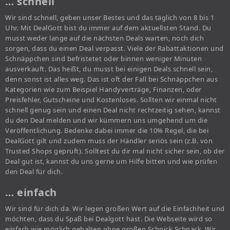
… schnell
Wir sind schnell, geben unser Bestes und das täglich von 8 bis 1
Uhr. Mit DealGott bist du immer auf dem aktuellsten Stand. Du
musst weder lange auf die nächsten Deals warten, noch dich
sorgen, dass du einen Deal verpasst. Viele der Rabattaktionen und
Schnäppchen sind befristetet oder binnen weniger Minuten
ausverkauft. Das heißt, du musst bei einigen Deals schnell sein,
denn sonst ist alles weg. Das ist oft der Fall bei Schnäppchen aus
Kategorien wie zum Beispiel Handyverträge, Finanzen, oder
Preisfehler, Gutscheine und Kostenloses. Sollten wir einmal nicht
schnell genug sein und einen Deal nicht rechtzeitig sehen, kannst
du den Deal melden und wir kümmern uns umgehend um die
Veröffentlichung. Bedenke dabei immer die 10% Regel, die bei
DealGott gilt und zudem muss der Händler seriös sein (z.B. von
Trusted Shops geprüft). Solltest du dir mal nicht sicher sein, ob der
Deal gut ist, kannst du uns gerne um Hilfe bitten und wie prüfen
den Deal für dich.
… einfach
Wir sind für dich da. Wir legen großen Wert auf die Einfachheit und
möchten, dass du Spaß bei Dealgott hast. Die Webseite wird so
einfach wie möglich gehalten ohne großen Schnick Schnack. Wir