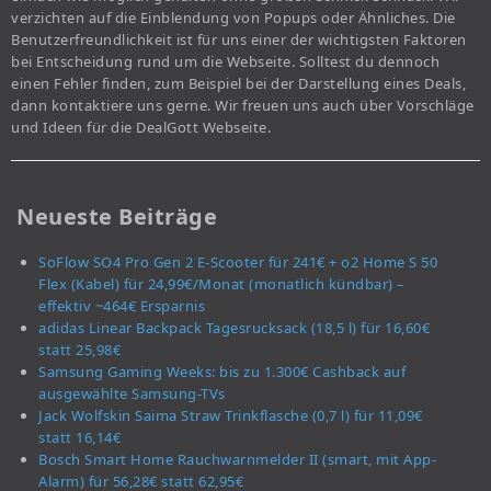
verzichten auf die Einblendung von Popups oder Ähnliches. Die
Benutzerfreundlichkeit ist für uns einer der wichtigsten Faktoren
bei Entscheidung rund um die Webseite. Solltest du dennoch
einen Fehler finden, zum Beispiel bei der Darstellung eines Deals,
dann kontaktiere uns gerne. Wir freuen uns auch über Vorschläge
und Ideen für die DealGott Webseite.
Neueste Beiträge
SoFlow SO4 Pro Gen 2 E-Scooter für 241€ + o2 Home S 50
Flex (Kabel) für 24,99€/Monat (monatlich kündbar) –
effektiv ~464€ Ersparnis
adidas Linear Backpack Tagesrucksack (18,5 l) für 16,60€
statt 25,98€
Samsung Gaming Weeks: bis zu 1.300€ Cashback auf
ausgewählte Samsung-TVs
Jack Wolfskin Saima Straw Trinkflasche (0,7 l) für 11,09€
statt 16,14€
Bosch Smart Home Rauchwarnmelder II (smart, mit App-
Alarm) für 56,28€ statt 62,95€