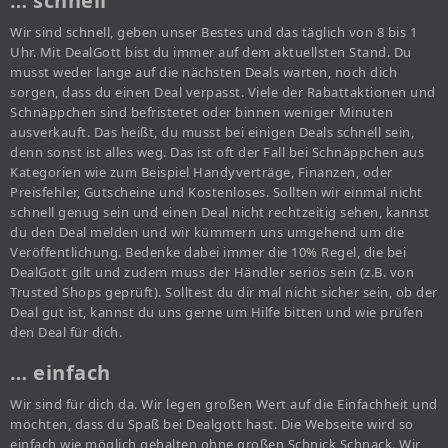
… schnell
Wir sind schnell, geben unser Bestes und das täglich von 8 bis 1
Uhr. Mit DealGott bist du immer auf dem aktuellsten Stand. Du
musst weder lange auf die nächsten Deals warten, noch dich
sorgen, dass du einen Deal verpasst. Viele der Rabattaktionen und
Schnäppchen sind befristetet oder binnen weniger Minuten
ausverkauft. Das heißt, du musst bei einigen Deals schnell sein,
denn sonst ist alles weg. Das ist oft der Fall bei Schnäppchen aus
Kategorien wie zum Beispiel Handyverträge, Finanzen, oder
Preisfehler, Gutscheine und Kostenloses. Sollten wir einmal nicht
schnell genug sein und einen Deal nicht rechtzeitig sehen, kannst
du den Deal melden und wir kümmern uns umgehend um die
Veröffentlichung. Bedenke dabei immer die 10% Regel, die bei
DealGott gilt und zudem muss der Händler seriös sein (z.B. von
Trusted Shops geprüft). Solltest du dir mal nicht sicher sein, ob der
Deal gut ist, kannst du uns gerne um Hilfe bitten und wie prüfen
den Deal für dich.
… einfach
Wir sind für dich da. Wir legen großen Wert auf die Einfachheit und
möchten, dass du Spaß bei Dealgott hast. Die Webseite wird so
einfach wie möglich gehalten ohne großen Schnick Schnack. Wir