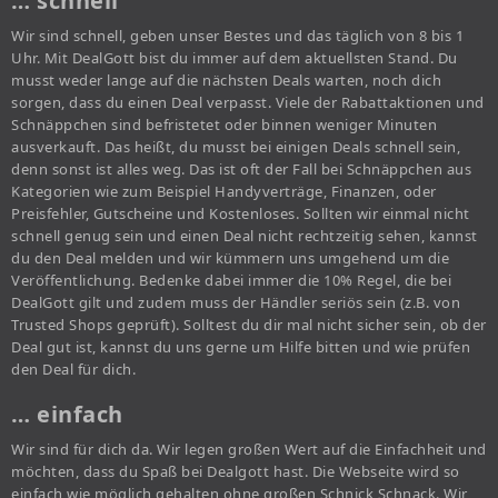
… schnell
Wir sind schnell, geben unser Bestes und das täglich von 8 bis 1
Uhr. Mit DealGott bist du immer auf dem aktuellsten Stand. Du
musst weder lange auf die nächsten Deals warten, noch dich
sorgen, dass du einen Deal verpasst. Viele der Rabattaktionen und
Schnäppchen sind befristetet oder binnen weniger Minuten
ausverkauft. Das heißt, du musst bei einigen Deals schnell sein,
denn sonst ist alles weg. Das ist oft der Fall bei Schnäppchen aus
Kategorien wie zum Beispiel Handyverträge, Finanzen, oder
Preisfehler, Gutscheine und Kostenloses. Sollten wir einmal nicht
schnell genug sein und einen Deal nicht rechtzeitig sehen, kannst
du den Deal melden und wir kümmern uns umgehend um die
Veröffentlichung. Bedenke dabei immer die 10% Regel, die bei
DealGott gilt und zudem muss der Händler seriös sein (z.B. von
Trusted Shops geprüft). Solltest du dir mal nicht sicher sein, ob der
Deal gut ist, kannst du uns gerne um Hilfe bitten und wie prüfen
den Deal für dich.
… einfach
Wir sind für dich da. Wir legen großen Wert auf die Einfachheit und
möchten, dass du Spaß bei Dealgott hast. Die Webseite wird so
einfach wie möglich gehalten ohne großen Schnick Schnack. Wir