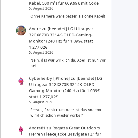
Kabel, 500 m²) für 669,99€ mit Code
5. August 2026
Ohne Kamera wäre besser, als ohne Kabel!
Andre
zu
[beendet] LG Ultragear
32GX870B 32″ 4K-OLED-Gaming-
Monitor (240 Hz) für 1.099€ statt
1.277,02€
5. August 2026
Nein, das war wirklich da. Aber ist nun vor
bei
Cyberherby [iPhone]
zu
[beendet] LG
Ultragear 32GX870B 32″ 4K-OLED-
Gaming-Monitor (240 Hz) für 1.099€
statt 1.277,02€
5. August 2026
Servus, Preisirrtum oder ist das Angebot
wirklich schon wieder vorbei?
Andre81
zu
Regatta Great Outdoors
Herren Fleecejacke „Navigate FZ“ für