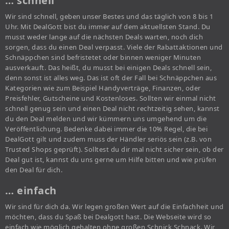
… schnell
Wir sind schnell, geben unser Bestes und das täglich von 8 bis 1
Uhr. Mit DealGott bist du immer auf dem aktuellsten Stand. Du
musst weder lange auf die nächsten Deals warten, noch dich
sorgen, dass du einen Deal verpasst. Viele der Rabattaktionen und
Schnäppchen sind befristetet oder binnen weniger Minuten
ausverkauft. Das heißt, du musst bei einigen Deals schnell sein,
denn sonst ist alles weg. Das ist oft der Fall bei Schnäppchen aus
Kategorien wie zum Beispiel Handyverträge, Finanzen, oder
Preisfehler, Gutscheine und Kostenloses. Sollten wir einmal nicht
schnell genug sein und einen Deal nicht rechtzeitig sehen, kannst
du den Deal melden und wir kümmern uns umgehend um die
Veröffentlichung. Bedenke dabei immer die 10% Regel, die bei
DealGott gilt und zudem muss der Händler seriös sein (z.B. von
Trusted Shops geprüft). Solltest du dir mal nicht sicher sein, ob der
Deal gut ist, kannst du uns gerne um Hilfe bitten und wie prüfen
den Deal für dich.
… einfach
Wir sind für dich da. Wir legen großen Wert auf die Einfachheit und
möchten, dass du Spaß bei Dealgott hast. Die Webseite wird so
einfach wie möglich gehalten ohne großen Schnick Schnack. Wir