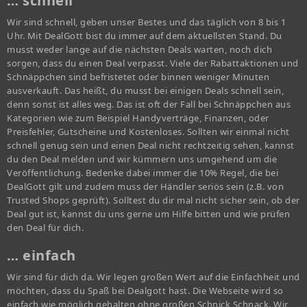
… schnell
Wir sind schnell, geben unser Bestes und das täglich von 8 bis 1
Uhr. Mit DealGott bist du immer auf dem aktuellsten Stand. Du
musst weder lange auf die nächsten Deals warten, noch dich
sorgen, dass du einen Deal verpasst. Viele der Rabattaktionen und
Schnäppchen sind befristetet oder binnen weniger Minuten
ausverkauft. Das heißt, du musst bei einigen Deals schnell sein,
denn sonst ist alles weg. Das ist oft der Fall bei Schnäppchen aus
Kategorien wie zum Beispiel Handyverträge, Finanzen, oder
Preisfehler, Gutscheine und Kostenloses. Sollten wir einmal nicht
schnell genug sein und einen Deal nicht rechtzeitig sehen, kannst
du den Deal melden und wir kümmern uns umgehend um die
Veröffentlichung. Bedenke dabei immer die 10% Regel, die bei
DealGott gilt und zudem muss der Händler seriös sein (z.B. von
Trusted Shops geprüft). Solltest du dir mal nicht sicher sein, ob der
Deal gut ist, kannst du uns gerne um Hilfe bitten und wie prüfen
den Deal für dich.
… einfach
Wir sind für dich da. Wir legen großen Wert auf die Einfachheit und
möchten, dass du Spaß bei Dealgott hast. Die Webseite wird so
einfach wie möglich gehalten ohne großen Schnick Schnack. Wir