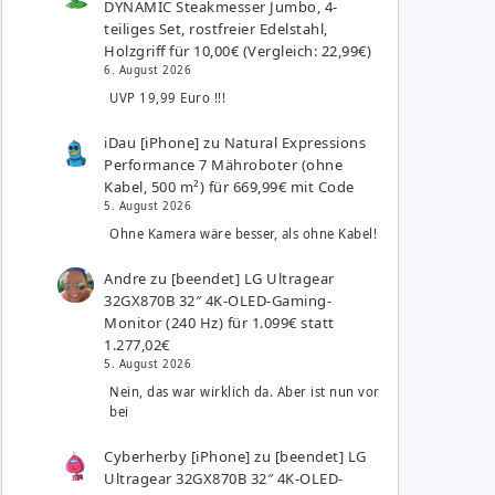
DYNAMIC Steakmesser Jumbo, 4-
teiliges Set, rostfreier Edelstahl,
Holzgriff für 10,00€ (Vergleich: 22,99€)
6. August 2026
UVP 19,99 Euro !!!
iDau [iPhone]
zu
Natural Expressions
Performance 7 Mähroboter (ohne
Kabel, 500 m²) für 669,99€ mit Code
5. August 2026
Ohne Kamera wäre besser, als ohne Kabel!
Andre
zu
[beendet] LG Ultragear
32GX870B 32″ 4K-OLED-Gaming-
Monitor (240 Hz) für 1.099€ statt
1.277,02€
5. August 2026
Nein, das war wirklich da. Aber ist nun vor
bei
Cyberherby [iPhone]
zu
[beendet] LG
Ultragear 32GX870B 32″ 4K-OLED-