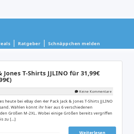
eals
Ratgeber
Schnäppchen melden
& Jones T-Shirts JJLINO für 31,99€
99€)
Keine Kommentare
s heute bei eBay den 4er Pack Jack & Jones T-Shirts JJLINO
rsand. Wählen könnt ihr hier aus 6 verschiedenen
den Größen M-2XL. Wobei einige Größen bereits vergriffen
is zu […]
Weiterlesen