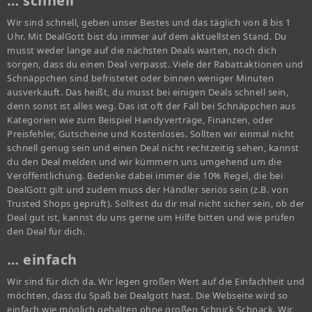
… schnell
Wir sind schnell, geben unser Bestes und das täglich von 8 bis 1
Uhr. Mit DealGott bist du immer auf dem aktuellsten Stand. Du
musst weder lange auf die nächsten Deals warten, noch dich
sorgen, dass du einen Deal verpasst. Viele der Rabattaktionen und
Schnäppchen sind befristetet oder binnen weniger Minuten
ausverkauft. Das heißt, du musst bei einigen Deals schnell sein,
denn sonst ist alles weg. Das ist oft der Fall bei Schnäppchen aus
Kategorien wie zum Beispiel Handyverträge, Finanzen, oder
Preisfehler, Gutscheine und Kostenloses. Sollten wir einmal nicht
schnell genug sein und einen Deal nicht rechtzeitig sehen, kannst
du den Deal melden und wir kümmern uns umgehend um die
Veröffentlichung. Bedenke dabei immer die 10% Regel, die bei
DealGott gilt und zudem muss der Händler seriös sein (z.B. von
Trusted Shops geprüft). Solltest du dir mal nicht sicher sein, ob der
Deal gut ist, kannst du uns gerne um Hilfe bitten und wie prüfen
den Deal für dich.
… einfach
Wir sind für dich da. Wir legen großen Wert auf die Einfachheit und
möchten, dass du Spaß bei Dealgott hast. Die Webseite wird so
einfach wie möglich gehalten ohne großen Schnick Schnack. Wir