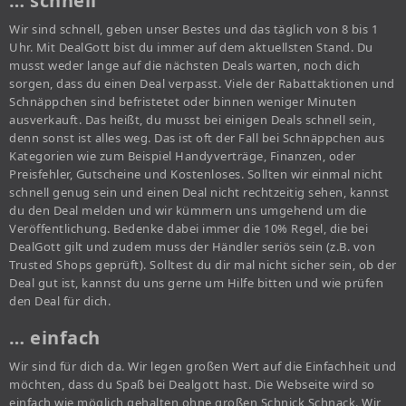
… schnell
Wir sind schnell, geben unser Bestes und das täglich von 8 bis 1
Uhr. Mit DealGott bist du immer auf dem aktuellsten Stand. Du
musst weder lange auf die nächsten Deals warten, noch dich
sorgen, dass du einen Deal verpasst. Viele der Rabattaktionen und
Schnäppchen sind befristetet oder binnen weniger Minuten
ausverkauft. Das heißt, du musst bei einigen Deals schnell sein,
denn sonst ist alles weg. Das ist oft der Fall bei Schnäppchen aus
Kategorien wie zum Beispiel Handyverträge, Finanzen, oder
Preisfehler, Gutscheine und Kostenloses. Sollten wir einmal nicht
schnell genug sein und einen Deal nicht rechtzeitig sehen, kannst
du den Deal melden und wir kümmern uns umgehend um die
Veröffentlichung. Bedenke dabei immer die 10% Regel, die bei
DealGott gilt und zudem muss der Händler seriös sein (z.B. von
Trusted Shops geprüft). Solltest du dir mal nicht sicher sein, ob der
Deal gut ist, kannst du uns gerne um Hilfe bitten und wie prüfen
den Deal für dich.
… einfach
Wir sind für dich da. Wir legen großen Wert auf die Einfachheit und
möchten, dass du Spaß bei Dealgott hast. Die Webseite wird so
einfach wie möglich gehalten ohne großen Schnick Schnack. Wir