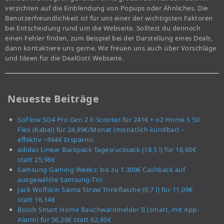
verzichten auf die Einblendung von Popups oder Ähnliches. Die
Benutzerfreundlichkeit ist für uns einer der wichtigsten Faktoren
bei Entscheidung rund um die Webseite. Solltest du dennoch
einen Fehler finden, zum Beispiel bei der Darstellung eines Deals,
dann kontaktiere uns gerne. Wir freuen uns auch über Vorschläge
und Ideen für die DealGott Webseite.
Neueste Beiträge
SoFlow SO4 Pro Gen 2 E-Scooter für 241€ + o2 Home S 50
Flex (Kabel) für 24,99€/Monat (monatlich kündbar) –
effektiv ~464€ Ersparnis
adidas Linear Backpack Tagesrucksack (18,5 l) für 16,60€
statt 25,98€
Samsung Gaming Weeks: bis zu 1.300€ Cashback auf
ausgewählte Samsung-TVs
Jack Wolfskin Saima Straw Trinkflasche (0,7 l) für 11,09€
statt 16,14€
Bosch Smart Home Rauchwarnmelder II (smart, mit App-
Alarm) für 56,28€ statt 62,95€