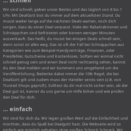
… schnell
Wir sind schnell, geben unser Bestes und das täglich von 8 bis 1
Uhr. Mit DealGott bist du immer auf dem aktuellsten Stand. Du
musst weder lange auf die nächsten Deals warten, noch dich
sorgen, dass du einen Deal verpasst. Viele der Rabattaktionen und
Schnäppchen sind befristetet oder binnen weniger Minuten
ausverkauft. Das heißt, du musst bei einigen Deals schnell sein,
denn sonst ist alles weg. Das ist oft der Fall bei Schnäppchen aus
Kategorien wie zum Beispiel Handyverträge, Finanzen, oder
Preisfehler, Gutscheine und Kostenloses. Sollten wir einmal nicht
schnell genug sein und einen Deal nicht rechtzeitig sehen, kannst
du den Deal melden und wir kümmern uns umgehend um die
Veröffentlichung. Bedenke dabei immer die 10% Regel, die bei
DealGott gilt und zudem muss der Händler seriös sein (z.B. von
Trusted Shops geprüft). Solltest du dir mal nicht sicher sein, ob der
Deal gut ist, kannst du uns gerne um Hilfe bitten und wie prüfen
den Deal für dich.
… einfach
Wir sind für dich da. Wir legen großen Wert auf die Einfachheit und
möchten, dass du Spaß bei Dealgott hast. Die Webseite wird so
einfach wie möglich gehalten ohne großen Schnick Schnack. Wir