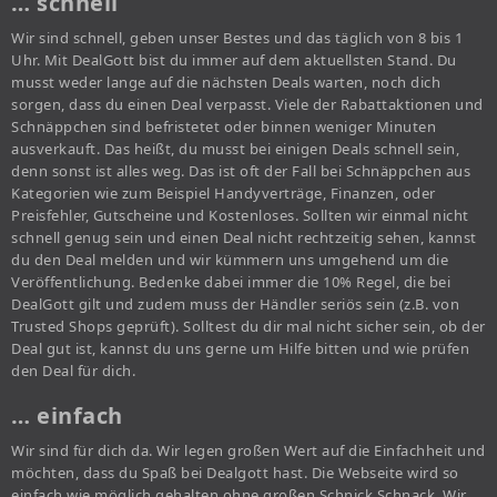
… schnell
Wir sind schnell, geben unser Bestes und das täglich von 8 bis 1
Uhr. Mit DealGott bist du immer auf dem aktuellsten Stand. Du
musst weder lange auf die nächsten Deals warten, noch dich
sorgen, dass du einen Deal verpasst. Viele der Rabattaktionen und
Schnäppchen sind befristetet oder binnen weniger Minuten
ausverkauft. Das heißt, du musst bei einigen Deals schnell sein,
denn sonst ist alles weg. Das ist oft der Fall bei Schnäppchen aus
Kategorien wie zum Beispiel Handyverträge, Finanzen, oder
Preisfehler, Gutscheine und Kostenloses. Sollten wir einmal nicht
schnell genug sein und einen Deal nicht rechtzeitig sehen, kannst
du den Deal melden und wir kümmern uns umgehend um die
Veröffentlichung. Bedenke dabei immer die 10% Regel, die bei
DealGott gilt und zudem muss der Händler seriös sein (z.B. von
Trusted Shops geprüft). Solltest du dir mal nicht sicher sein, ob der
Deal gut ist, kannst du uns gerne um Hilfe bitten und wie prüfen
den Deal für dich.
… einfach
Wir sind für dich da. Wir legen großen Wert auf die Einfachheit und
möchten, dass du Spaß bei Dealgott hast. Die Webseite wird so
einfach wie möglich gehalten ohne großen Schnick Schnack. Wir