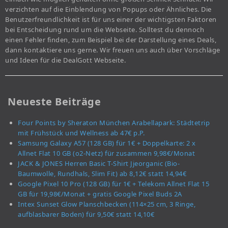
verzichten auf die Einblendung von Popups oder Ähnliches. Die
Benutzerfreundlichkeit ist für uns einer der wichtigsten Faktoren
bei Entscheidung rund um die Webseite. Solltest du dennoch
einen Fehler finden, zum Beispiel bei der Darstellung eines Deals,
dann kontaktiere uns gerne. Wir freuen uns auch über Vorschläge
und Ideen für die DealGott Webseite.
Neueste Beiträge
Four Points by Sheraton München Arabellapark: Städtetrip
mit Frühstück und Wellness ab 47€ p.P.
Samsung Galaxy A57 (128 GB) für 1€ + Doppelkarte: 2 x
Allnet Flat 10 GB (o2-Netz) für zusammen 9,98€/Monat
JACK & JONES Herren Basic T-Shirt Jjeorganic (Bio-
Baumwolle, Rundhals, Slim Fit) ab 8,12€ statt 14,94€
Google Pixel 10 Pro (128 GB) für 1€ + Telekom Allnet Flat 15
GB für 19,98€/Monat + gratis Google Pixel Buds 2A
Intex Sunset Glow Planschbecken (114×25 cm, 3 Ringe,
aufblasbarer Boden) für 9,50€ statt 14,10€