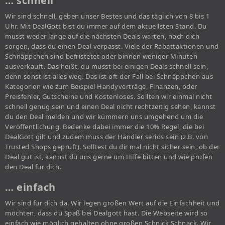
… schnell
Wir sind schnell, geben unser Bestes und das täglich von 8 bis 1
Uhr. Mit DealGott bist du immer auf dem aktuellsten Stand. Du
musst weder lange auf die nächsten Deals warten, noch dich
sorgen, dass du einen Deal verpasst. Viele der Rabattaktionen und
Schnäppchen sind befristetet oder binnen weniger Minuten
ausverkauft. Das heißt, du musst bei einigen Deals schnell sein,
denn sonst ist alles weg. Das ist oft der Fall bei Schnäppchen aus
Kategorien wie zum Beispiel Handyverträge, Finanzen, oder
Preisfehler, Gutscheine und Kostenloses. Sollten wir einmal nicht
schnell genug sein und einen Deal nicht rechtzeitig sehen, kannst
du den Deal melden und wir kümmern uns umgehend um die
Veröffentlichung. Bedenke dabei immer die 10% Regel, die bei
DealGott gilt und zudem muss der Händler seriös sein (z.B. von
Trusted Shops geprüft). Solltest du dir mal nicht sicher sein, ob der
Deal gut ist, kannst du uns gerne um Hilfe bitten und wie prüfen
den Deal für dich.
… einfach
Wir sind für dich da. Wir legen großen Wert auf die Einfachheit und
möchten, dass du Spaß bei Dealgott hast. Die Webseite wird so
einfach wie möglich gehalten ohne großen Schnick Schnack. Wir