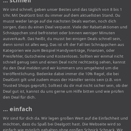
… schnell
Wir sind schnell, geben unser Bestes und das täglich von 8 bis 1
Uhr. Mit DealGott bist du immer auf dem aktuellsten Stand. Du
musst weder lange auf die nächsten Deals warten, noch dich
sorgen, dass du einen Deal verpasst. Viele der Rabattaktionen und
Schnäppchen sind befristetet oder binnen weniger Minuten
ausverkauft. Das heißt, du musst bei einigen Deals schnell sein,
denn sonst ist alles weg. Das ist oft der Fall bei Schnäppchen aus
Kategorien wie zum Beispiel Handyverträge, Finanzen, oder
Preisfehler, Gutscheine und Kostenloses. Sollten wir einmal nicht
schnell genug sein und einen Deal nicht rechtzeitig sehen, kannst
du den Deal melden und wir kümmern uns umgehend um die
Veröffentlichung. Bedenke dabei immer die 10% Regel, die bei
DealGott gilt und zudem muss der Händler seriös sein (z.B. von
Trusted Shops geprüft). Solltest du dir mal nicht sicher sein, ob der
Deal gut ist, kannst du uns gerne um Hilfe bitten und wie prüfen
den Deal für dich.
… einfach
Wir sind für dich da. Wir legen großen Wert auf die Einfachheit und
möchten, dass du Spaß bei Dealgott hast. Die Webseite wird so
einfach wie möglich gehalten ohne großen Schnick Schnack. Wir