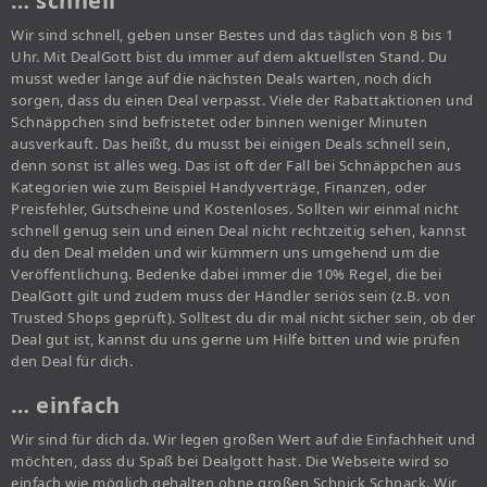
… schnell
Wir sind schnell, geben unser Bestes und das täglich von 8 bis 1
Uhr. Mit DealGott bist du immer auf dem aktuellsten Stand. Du
musst weder lange auf die nächsten Deals warten, noch dich
sorgen, dass du einen Deal verpasst. Viele der Rabattaktionen und
Schnäppchen sind befristetet oder binnen weniger Minuten
ausverkauft. Das heißt, du musst bei einigen Deals schnell sein,
denn sonst ist alles weg. Das ist oft der Fall bei Schnäppchen aus
Kategorien wie zum Beispiel Handyverträge, Finanzen, oder
Preisfehler, Gutscheine und Kostenloses. Sollten wir einmal nicht
schnell genug sein und einen Deal nicht rechtzeitig sehen, kannst
du den Deal melden und wir kümmern uns umgehend um die
Veröffentlichung. Bedenke dabei immer die 10% Regel, die bei
DealGott gilt und zudem muss der Händler seriös sein (z.B. von
Trusted Shops geprüft). Solltest du dir mal nicht sicher sein, ob der
Deal gut ist, kannst du uns gerne um Hilfe bitten und wie prüfen
den Deal für dich.
… einfach
Wir sind für dich da. Wir legen großen Wert auf die Einfachheit und
möchten, dass du Spaß bei Dealgott hast. Die Webseite wird so
einfach wie möglich gehalten ohne großen Schnick Schnack. Wir