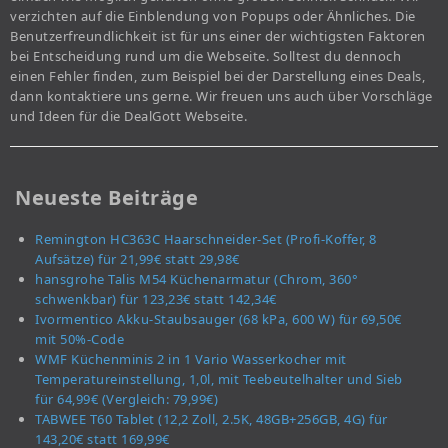
verzichten auf die Einblendung von Popups oder Ähnliches. Die
Benutzerfreundlichkeit ist für uns einer der wichtigsten Faktoren
bei Entscheidung rund um die Webseite. Solltest du dennoch
einen Fehler finden, zum Beispiel bei der Darstellung eines Deals,
dann kontaktiere uns gerne. Wir freuen uns auch über Vorschläge
und Ideen für die DealGott Webseite.
Neueste Beiträge
Remington HC363C Haarschneider-Set (Profi-Koffer, 8
Aufsätze) für 21,99€ statt 29,98€
hansgrohe Talis M54 Küchenarmatur (Chrom, 360°
schwenkbar) für 123,23€ statt 142,34€
Ivormentico Akku-Staubsauger (68 kPa, 600 W) für 69,50€
mit 50%-Code
WMF Küchenminis 2 in 1 Vario Wasserkocher mit
Temperatureinstellung, 1,0l, mit Teebeutelhalter und Sieb
für 64,99€ (Vergleich: 79,99€)
TABWEE T60 Tablet (12,2 Zoll, 2.5K, 48GB+256GB, 4G) für
143,20€ statt 169,99€