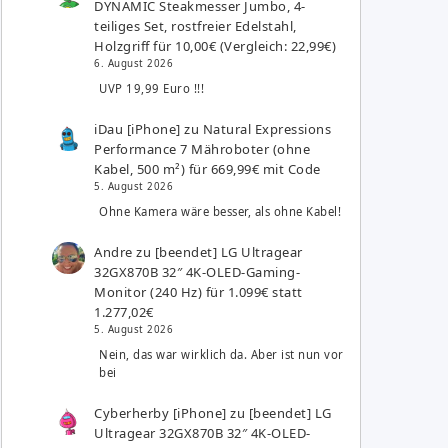
DYNAMIC Steakmesser Jumbo, 4-
teiliges Set, rostfreier Edelstahl,
Holzgriff für 10,00€ (Vergleich: 22,99€)
6. August 2026
UVP 19,99 Euro !!!
iDau [iPhone]
zu
Natural Expressions
Performance 7 Mähroboter (ohne
Kabel, 500 m²) für 669,99€ mit Code
5. August 2026
Ohne Kamera wäre besser, als ohne Kabel!
Andre
zu
[beendet] LG Ultragear
32GX870B 32″ 4K-OLED-Gaming-
Monitor (240 Hz) für 1.099€ statt
1.277,02€
5. August 2026
Nein, das war wirklich da. Aber ist nun vor
bei
Cyberherby [iPhone]
zu
[beendet] LG
Ultragear 32GX870B 32″ 4K-OLED-