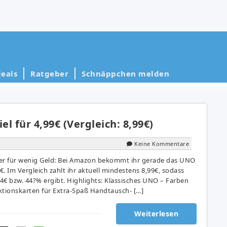
eals
Ratgeber
Schnäppchen melden
l für 4,99€ (Vergleich: 8,99€)
Keine Kommentare
iker für wenig Geld: Bei Amazon bekommt ihr gerade das UNO
€. Im Vergleich zahlt ihr aktuell mindestens 8,99€, sodass
 4€ bzw. 44?% ergibt. Highlights: Klassisches UNO – Farben
ktionskarten für Extra-Spaß Handtausch- […]
Weiterlesen