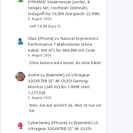
DYNAMIC Steakmesser Jumbo, 4-
teiliges Set, rostfreier Edelstahl,
Holzgriff für 10,00€ (Vergleich: 22,99€)
6. August 2026
UVP 19,99 Euro !!!
iDau [iPhone]
zu
Natural Expressions
Performance 7 Mähroboter (ohne
Kabel, 500 m²) für 669,99€ mit Code
5. August 2026
Ohne Kamera wäre besser, als ohne Kabel!
Andre
zu
[beendet] LG Ultragear
32GX870B 32″ 4K-OLED-Gaming-
Monitor (240 Hz) für 1.099€ statt
1.277,02€
5. August 2026
Nein, das war wirklich da. Aber ist nun vor
bei
Cyberherby [iPhone]
zu
[beendet] LG
Ultragear 32GX870B 32″ 4K-OLED-