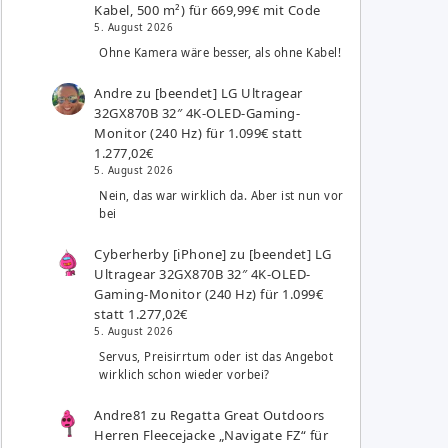
Kabel, 500 m²) für 669,99€ mit Code
5. August 2026
Ohne Kamera wäre besser, als ohne Kabel!
Andre
zu
[beendet] LG Ultragear
32GX870B 32″ 4K-OLED-Gaming-
Monitor (240 Hz) für 1.099€ statt
1.277,02€
5. August 2026
Nein, das war wirklich da. Aber ist nun vor
bei
Cyberherby [iPhone]
zu
[beendet] LG
Ultragear 32GX870B 32″ 4K-OLED-
Gaming-Monitor (240 Hz) für 1.099€
statt 1.277,02€
5. August 2026
Servus, Preisirrtum oder ist das Angebot
wirklich schon wieder vorbei?
Andre81
zu
Regatta Great Outdoors
Herren Fleecejacke „Navigate FZ“ für