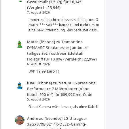
Gewürzsalz (1,5 kg) für 16,14€
(Vergleich: 23,94€)
7. August 2026
immer zu beachten dass es sich hier um G
ewürz *** Salz*** handelt und nicht um m
eine Gewürzmischung. das bedeutet dass…
Matze [iPhone]
zu
Tramontina
DYNAMIC Steakmesser Jumbo, 4-
teiliges Set, rostfreier Edelstahl,
Holzgriff für 10,00€ (Vergleich: 22,99€)
6. August 2026
UVP 19,99 Euro !!!
iDau [iPhone]
zu
Natural Expressions
Performance 7 Mähroboter (ohne
Kabel, 500 m²) für 669,99€ mit Code
5. August 2026
Ohne Kamera wäre besser, als ohne Kabel!
Andre
zu
[beendet] LG Ultragear
32GX870B 32″ 4K-OLED-Gaming-