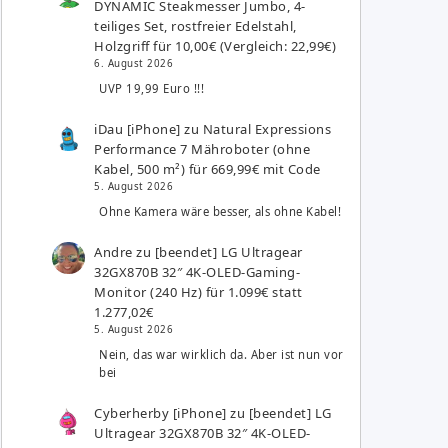
DYNAMIC Steakmesser Jumbo, 4-
teiliges Set, rostfreier Edelstahl,
Holzgriff für 10,00€ (Vergleich: 22,99€)
6. August 2026
UVP 19,99 Euro !!!
iDau [iPhone]
zu
Natural Expressions
Performance 7 Mähroboter (ohne
Kabel, 500 m²) für 669,99€ mit Code
5. August 2026
Ohne Kamera wäre besser, als ohne Kabel!
Andre
zu
[beendet] LG Ultragear
32GX870B 32″ 4K-OLED-Gaming-
Monitor (240 Hz) für 1.099€ statt
1.277,02€
5. August 2026
Nein, das war wirklich da. Aber ist nun vor
bei
Cyberherby [iPhone]
zu
[beendet] LG
Ultragear 32GX870B 32″ 4K-OLED-