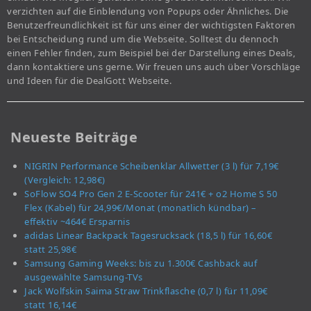
verzichten auf die Einblendung von Popups oder Ähnliches. Die
Benutzerfreundlichkeit ist für uns einer der wichtigsten Faktoren
bei Entscheidung rund um die Webseite. Solltest du dennoch
einen Fehler finden, zum Beispiel bei der Darstellung eines Deals,
dann kontaktiere uns gerne. Wir freuen uns auch über Vorschläge
und Ideen für die DealGott Webseite.
Neueste Beiträge
NIGRIN Performance Scheibenklar Allwetter (3 l) für 7,19€
(Vergleich: 12,98€)
SoFlow SO4 Pro Gen 2 E-Scooter für 241€ + o2 Home S 50
Flex (Kabel) für 24,99€/Monat (monatlich kündbar) –
effektiv ~464€ Ersparnis
adidas Linear Backpack Tagesrucksack (18,5 l) für 16,60€
statt 25,98€
Samsung Gaming Weeks: bis zu 1.300€ Cashback auf
ausgewählte Samsung-TVs
Jack Wolfskin Saima Straw Trinkflasche (0,7 l) für 11,09€
statt 16,14€