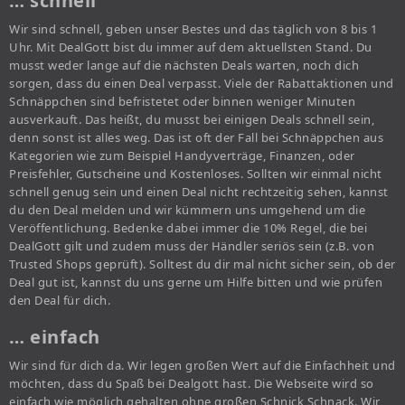
… schnell
Wir sind schnell, geben unser Bestes und das täglich von 8 bis 1
Uhr. Mit DealGott bist du immer auf dem aktuellsten Stand. Du
musst weder lange auf die nächsten Deals warten, noch dich
sorgen, dass du einen Deal verpasst. Viele der Rabattaktionen und
Schnäppchen sind befristetet oder binnen weniger Minuten
ausverkauft. Das heißt, du musst bei einigen Deals schnell sein,
denn sonst ist alles weg. Das ist oft der Fall bei Schnäppchen aus
Kategorien wie zum Beispiel Handyverträge, Finanzen, oder
Preisfehler, Gutscheine und Kostenloses. Sollten wir einmal nicht
schnell genug sein und einen Deal nicht rechtzeitig sehen, kannst
du den Deal melden und wir kümmern uns umgehend um die
Veröffentlichung. Bedenke dabei immer die 10% Regel, die bei
DealGott gilt und zudem muss der Händler seriös sein (z.B. von
Trusted Shops geprüft). Solltest du dir mal nicht sicher sein, ob der
Deal gut ist, kannst du uns gerne um Hilfe bitten und wie prüfen
den Deal für dich.
… einfach
Wir sind für dich da. Wir legen großen Wert auf die Einfachheit und
möchten, dass du Spaß bei Dealgott hast. Die Webseite wird so
einfach wie möglich gehalten ohne großen Schnick Schnack. Wir