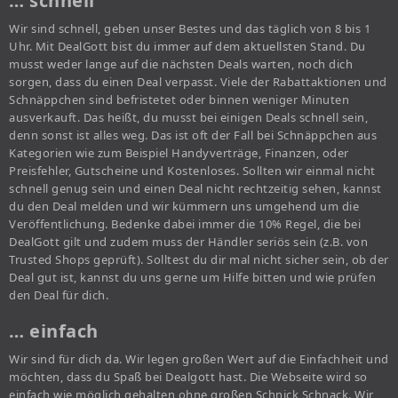
… schnell
Wir sind schnell, geben unser Bestes und das täglich von 8 bis 1
Uhr. Mit DealGott bist du immer auf dem aktuellsten Stand. Du
musst weder lange auf die nächsten Deals warten, noch dich
sorgen, dass du einen Deal verpasst. Viele der Rabattaktionen und
Schnäppchen sind befristetet oder binnen weniger Minuten
ausverkauft. Das heißt, du musst bei einigen Deals schnell sein,
denn sonst ist alles weg. Das ist oft der Fall bei Schnäppchen aus
Kategorien wie zum Beispiel Handyverträge, Finanzen, oder
Preisfehler, Gutscheine und Kostenloses. Sollten wir einmal nicht
schnell genug sein und einen Deal nicht rechtzeitig sehen, kannst
du den Deal melden und wir kümmern uns umgehend um die
Veröffentlichung. Bedenke dabei immer die 10% Regel, die bei
DealGott gilt und zudem muss der Händler seriös sein (z.B. von
Trusted Shops geprüft). Solltest du dir mal nicht sicher sein, ob der
Deal gut ist, kannst du uns gerne um Hilfe bitten und wie prüfen
den Deal für dich.
… einfach
Wir sind für dich da. Wir legen großen Wert auf die Einfachheit und
möchten, dass du Spaß bei Dealgott hast. Die Webseite wird so
einfach wie möglich gehalten ohne großen Schnick Schnack. Wir