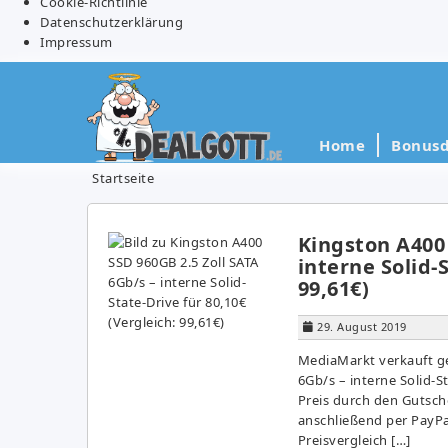
Cookie-Richtlinie
Datenschutzerklärung
Impressum
Home
Bonusd
Startseite
Kingston A400 
interne Solid-
99,61€)
29. August 2019
MediaMarkt verkauft ge
6Gb/s – interne Solid-S
Preis durch den Gutsc
anschließend per PayPal
Preisvergleich […]