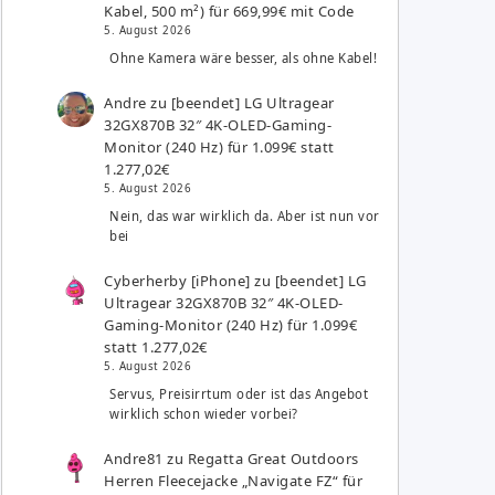
Kabel, 500 m²) für 669,99€ mit Code
5. August 2026
Ohne Kamera wäre besser, als ohne Kabel!
Andre
zu
[beendet] LG Ultragear
32GX870B 32″ 4K-OLED-Gaming-
Monitor (240 Hz) für 1.099€ statt
1.277,02€
5. August 2026
Nein, das war wirklich da. Aber ist nun vor
bei
Cyberherby [iPhone]
zu
[beendet] LG
Ultragear 32GX870B 32″ 4K-OLED-
Gaming-Monitor (240 Hz) für 1.099€
statt 1.277,02€
5. August 2026
Servus, Preisirrtum oder ist das Angebot
wirklich schon wieder vorbei?
Andre81
zu
Regatta Great Outdoors
Herren Fleecejacke „Navigate FZ“ für