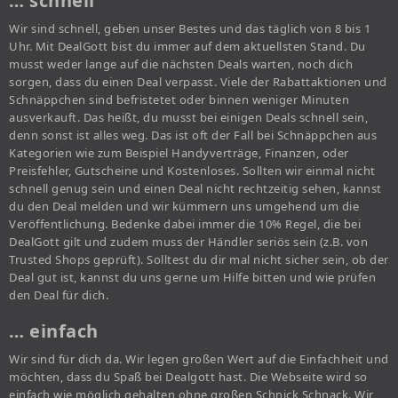
… schnell
Wir sind schnell, geben unser Bestes und das täglich von 8 bis 1
Uhr. Mit DealGott bist du immer auf dem aktuellsten Stand. Du
musst weder lange auf die nächsten Deals warten, noch dich
sorgen, dass du einen Deal verpasst. Viele der Rabattaktionen und
Schnäppchen sind befristetet oder binnen weniger Minuten
ausverkauft. Das heißt, du musst bei einigen Deals schnell sein,
denn sonst ist alles weg. Das ist oft der Fall bei Schnäppchen aus
Kategorien wie zum Beispiel Handyverträge, Finanzen, oder
Preisfehler, Gutscheine und Kostenloses. Sollten wir einmal nicht
schnell genug sein und einen Deal nicht rechtzeitig sehen, kannst
du den Deal melden und wir kümmern uns umgehend um die
Veröffentlichung. Bedenke dabei immer die 10% Regel, die bei
DealGott gilt und zudem muss der Händler seriös sein (z.B. von
Trusted Shops geprüft). Solltest du dir mal nicht sicher sein, ob der
Deal gut ist, kannst du uns gerne um Hilfe bitten und wie prüfen
den Deal für dich.
… einfach
Wir sind für dich da. Wir legen großen Wert auf die Einfachheit und
möchten, dass du Spaß bei Dealgott hast. Die Webseite wird so
einfach wie möglich gehalten ohne großen Schnick Schnack. Wir