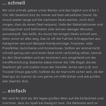
… schnell
Wir sind schnell, geben unser Bestes und das täglich von 8 bis 1
Uhr. Mit DealGott bist du immer auf dem aktuellsten Stand. Du
musst weder lange auf die nächsten Deals warten, noch dich
sorgen, dass du einen Deal verpasst. Viele der Rabattaktionen und
Schnäppchen sind befristetet oder binnen weniger Minuten
ausverkauft. Das heißt, du musst bei einigen Deals schnell sein,
denn sonst ist alles weg. Das ist oft der Fall bei Schnäppchen aus
Kategorien wie zum Beispiel Handyverträge, Finanzen, oder
Preisfehler, Gutscheine und Kostenloses. Sollten wir einmal nicht
schnell genug sein und einen Deal nicht rechtzeitig sehen, kannst
du den Deal melden und wir kümmern uns umgehend um die
Veröffentlichung. Bedenke dabei immer die 10% Regel, die bei
DealGott gilt und zudem muss der Händler seriös sein (z.B. von
Trusted Shops geprüft). Solltest du dir mal nicht sicher sein, ob der
Deal gut ist, kannst du uns gerne um Hilfe bitten und wie prüfen
den Deal für dich.
… einfach
Wir sind für dich da. Wir legen großen Wert auf die Einfachheit und
möchten, dass du Spaß bei Dealgott hast. Die Webseite wird so