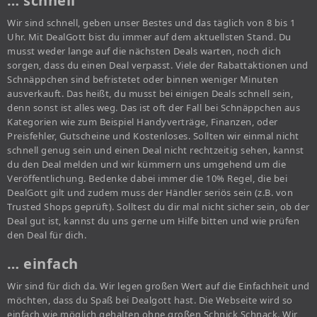
… schnell
Wir sind schnell, geben unser Bestes und das täglich von 8 bis 1
Uhr. Mit DealGott bist du immer auf dem aktuellsten Stand. Du
musst weder lange auf die nächsten Deals warten, noch dich
sorgen, dass du einen Deal verpasst. Viele der Rabattaktionen und
Schnäppchen sind befristetet oder binnen weniger Minuten
ausverkauft. Das heißt, du musst bei einigen Deals schnell sein,
denn sonst ist alles weg. Das ist oft der Fall bei Schnäppchen aus
Kategorien wie zum Beispiel Handyverträge, Finanzen, oder
Preisfehler, Gutscheine und Kostenloses. Sollten wir einmal nicht
schnell genug sein und einen Deal nicht rechtzeitig sehen, kannst
du den Deal melden und wir kümmern uns umgehend um die
Veröffentlichung. Bedenke dabei immer die 10% Regel, die bei
DealGott gilt und zudem muss der Händler seriös sein (z.B. von
Trusted Shops geprüft). Solltest du dir mal nicht sicher sein, ob der
Deal gut ist, kannst du uns gerne um Hilfe bitten und wie prüfen
den Deal für dich.
… einfach
Wir sind für dich da. Wir legen großen Wert auf die Einfachheit und
möchten, dass du Spaß bei Dealgott hast. Die Webseite wird so
einfach wie möglich gehalten ohne großen Schnick Schnack. Wir