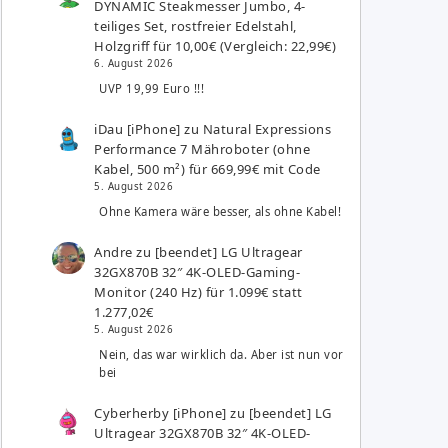
DYNAMIC Steakmesser Jumbo, 4-
teiliges Set, rostfreier Edelstahl,
Holzgriff für 10,00€ (Vergleich: 22,99€)
6. August 2026
UVP 19,99 Euro !!!
iDau [iPhone]
zu
Natural Expressions
Performance 7 Mähroboter (ohne
Kabel, 500 m²) für 669,99€ mit Code
5. August 2026
Ohne Kamera wäre besser, als ohne Kabel!
Andre
zu
[beendet] LG Ultragear
32GX870B 32″ 4K-OLED-Gaming-
Monitor (240 Hz) für 1.099€ statt
1.277,02€
5. August 2026
Nein, das war wirklich da. Aber ist nun vor
bei
Cyberherby [iPhone]
zu
[beendet] LG
Ultragear 32GX870B 32″ 4K-OLED-