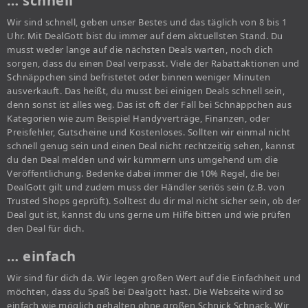
… schnell
Wir sind schnell, geben unser Bestes und das täglich von 8 bis 1
Uhr. Mit DealGott bist du immer auf dem aktuellsten Stand. Du
musst weder lange auf die nächsten Deals warten, noch dich
sorgen, dass du einen Deal verpasst. Viele der Rabattaktionen und
Schnäppchen sind befristetet oder binnen weniger Minuten
ausverkauft. Das heißt, du musst bei einigen Deals schnell sein,
denn sonst ist alles weg. Das ist oft der Fall bei Schnäppchen aus
Kategorien wie zum Beispiel Handyverträge, Finanzen, oder
Preisfehler, Gutscheine und Kostenloses. Sollten wir einmal nicht
schnell genug sein und einen Deal nicht rechtzeitig sehen, kannst
du den Deal melden und wir kümmern uns umgehend um die
Veröffentlichung. Bedenke dabei immer die 10% Regel, die bei
DealGott gilt und zudem muss der Händler seriös sein (z.B. von
Trusted Shops geprüft). Solltest du dir mal nicht sicher sein, ob der
Deal gut ist, kannst du uns gerne um Hilfe bitten und wie prüfen
den Deal für dich.
… einfach
Wir sind für dich da. Wir legen großen Wert auf die Einfachheit und
möchten, dass du Spaß bei Dealgott hast. Die Webseite wird so
einfach wie möglich gehalten ohne großen Schnick Schnack. Wir