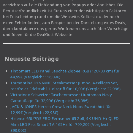
verzichten auf die Einblendung von Popups oder Ähnliches. Die
Benutzerfreundlichkeit ist für uns einer der wichtigsten Faktoren
bei Entscheidung rund um die Webseite. Solltest du dennoch
einen Fehler finden, zum Beispiel bei der Darstellung eines Deals,
dann kontaktiere uns gerne. Wir freuen uns auch über Vorschläge
und Ideen für die DealGott Webseite.
Neueste Beiträge
Tint Smart LED Panel Leuchte Zigbee RGB (120×30 cm) für
44,99€ (Vergleich: 116,09€)
Tramontina DYNAMIC Steakmesser Jumbo, 4-teiliges Set,
rostfreier Edelstahl, Holzgriff für 10,00€ (Vergleich: 22,99€)
Victorinox Schweizer Taschenmesser Huntsman Navy
Camouflage für 32,99€ (Vergleich: 36,98€)
JACK & JONES Herren Crew Neck Noos Sweatshirt für
12,99€ (Vergleich: 22,98€)
Hisense 65U7DS PRO Fernseher 65 Zoll, 4K UHD, Hi-QLED
Mini LED Pro, Smart TV, 165Hz für 799,20€ (Vergleich:
898,00€)