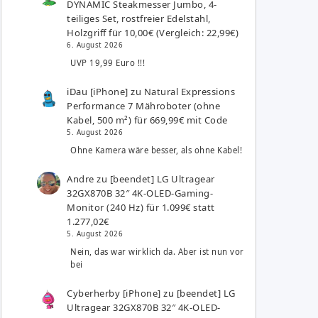
DYNAMIC Steakmesser Jumbo, 4-
teiliges Set, rostfreier Edelstahl,
Holzgriff für 10,00€ (Vergleich: 22,99€)
6. August 2026
UVP 19,99 Euro !!!
iDau [iPhone]
zu
Natural Expressions
Performance 7 Mähroboter (ohne
Kabel, 500 m²) für 669,99€ mit Code
5. August 2026
Ohne Kamera wäre besser, als ohne Kabel!
Andre
zu
[beendet] LG Ultragear
32GX870B 32″ 4K-OLED-Gaming-
Monitor (240 Hz) für 1.099€ statt
1.277,02€
5. August 2026
Nein, das war wirklich da. Aber ist nun vor
bei
Cyberherby [iPhone]
zu
[beendet] LG
Ultragear 32GX870B 32″ 4K-OLED-