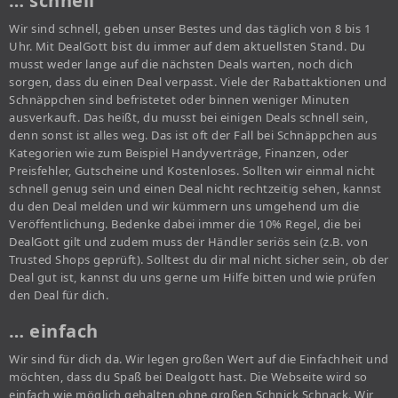
… schnell
Wir sind schnell, geben unser Bestes und das täglich von 8 bis 1
Uhr. Mit DealGott bist du immer auf dem aktuellsten Stand. Du
musst weder lange auf die nächsten Deals warten, noch dich
sorgen, dass du einen Deal verpasst. Viele der Rabattaktionen und
Schnäppchen sind befristetet oder binnen weniger Minuten
ausverkauft. Das heißt, du musst bei einigen Deals schnell sein,
denn sonst ist alles weg. Das ist oft der Fall bei Schnäppchen aus
Kategorien wie zum Beispiel Handyverträge, Finanzen, oder
Preisfehler, Gutscheine und Kostenloses. Sollten wir einmal nicht
schnell genug sein und einen Deal nicht rechtzeitig sehen, kannst
du den Deal melden und wir kümmern uns umgehend um die
Veröffentlichung. Bedenke dabei immer die 10% Regel, die bei
DealGott gilt und zudem muss der Händler seriös sein (z.B. von
Trusted Shops geprüft). Solltest du dir mal nicht sicher sein, ob der
Deal gut ist, kannst du uns gerne um Hilfe bitten und wie prüfen
den Deal für dich.
… einfach
Wir sind für dich da. Wir legen großen Wert auf die Einfachheit und
möchten, dass du Spaß bei Dealgott hast. Die Webseite wird so
einfach wie möglich gehalten ohne großen Schnick Schnack. Wir