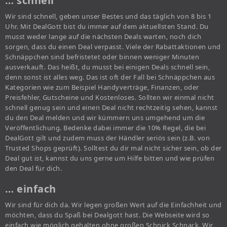
… schnell
Wir sind schnell, geben unser Bestes und das täglich von 8 bis 1
Uhr. Mit DealGott bist du immer auf dem aktuellsten Stand. Du
musst weder lange auf die nächsten Deals warten, noch dich
sorgen, dass du einen Deal verpasst. Viele der Rabattaktionen und
Schnäppchen sind befristetet oder binnen weniger Minuten
ausverkauft. Das heißt, du musst bei einigen Deals schnell sein,
denn sonst ist alles weg. Das ist oft der Fall bei Schnäppchen aus
Kategorien wie zum Beispiel Handyverträge, Finanzen, oder
Preisfehler, Gutscheine und Kostenloses. Sollten wir einmal nicht
schnell genug sein und einen Deal nicht rechtzeitig sehen, kannst
du den Deal melden und wir kümmern uns umgehend um die
Veröffentlichung. Bedenke dabei immer die 10% Regel, die bei
DealGott gilt und zudem muss der Händler seriös sein (z.B. von
Trusted Shops geprüft). Solltest du dir mal nicht sicher sein, ob der
Deal gut ist, kannst du uns gerne um Hilfe bitten und wie prüfen
den Deal für dich.
… einfach
Wir sind für dich da. Wir legen großen Wert auf die Einfachheit und
möchten, dass du Spaß bei Dealgott hast. Die Webseite wird so
einfach wie möglich gehalten ohne großen Schnick Schnack. Wir