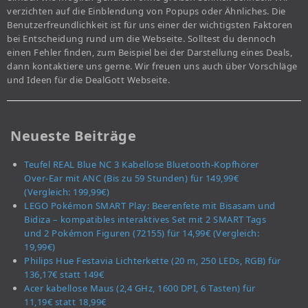
verzichten auf die Einblendung von Popups oder Ähnliches. Die
Benutzerfreundlichkeit ist für uns einer der wichtigsten Faktoren
bei Entscheidung rund um die Webseite. Solltest du dennoch
einen Fehler finden, zum Beispiel bei der Darstellung eines Deals,
dann kontaktiere uns gerne. Wir freuen uns auch über Vorschläge
und Ideen für die DealGott Webseite.
Neueste Beiträge
Teufel REAL Blue NC 3 Kabellose Bluetooth-Kopfhörer
Over-Ear mit ANC (Bis zu 59 Stunden) für 149,99€
(Vergleich: 199,99€)
LEGO Pokémon SMART Play: Beerenfete mit Bisasam und
Bidiza – kompatibles interaktives Set mit 2 SMART Tags
und 2 Pokémon Figuren (72155) für 14,99€ (Vergleich:
19,99€)
Philips Hue Festavia Lichterkette (20 m, 250 LEDs, RGB) für
136,17€ statt 149€
Acer kabellose Maus (2,4 GHz, 1600 DPI, 6 Tasten) für
11,19€ statt 18,99€