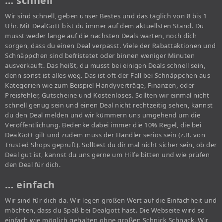
… schnell
Wir sind schnell, geben unser Bestes und das täglich von 8 bis 1
Uhr. Mit DealGott bist du immer auf dem aktuellsten Stand. Du
musst weder lange auf die nächsten Deals warten, noch dich
sorgen, dass du einen Deal verpasst. Viele der Rabattaktionen und
Schnäppchen sind befristetet oder binnen weniger Minuten
ausverkauft. Das heißt, du musst bei einigen Deals schnell sein,
denn sonst ist alles weg. Das ist oft der Fall bei Schnäppchen aus
Kategorien wie zum Beispiel Handyverträge, Finanzen, oder
Preisfehler, Gutscheine und Kostenloses. Sollten wir einmal nicht
schnell genug sein und einen Deal nicht rechtzeitig sehen, kannst
du den Deal melden und wir kümmern uns umgehend um die
Veröffentlichung. Bedenke dabei immer die 10% Regel, die bei
DealGott gilt und zudem muss der Händler seriös sein (z.B. von
Trusted Shops geprüft). Solltest du dir mal nicht sicher sein, ob der
Deal gut ist, kannst du uns gerne um Hilfe bitten und wie prüfen
den Deal für dich.
… einfach
Wir sind für dich da. Wir legen großen Wert auf die Einfachheit und
möchten, dass du Spaß bei Dealgott hast. Die Webseite wird so
einfach wie möglich gehalten ohne großen Schnick Schnack. Wir