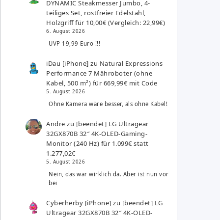
DYNAMIC Steakmesser Jumbo, 4-
teiliges Set, rostfreier Edelstahl,
Holzgriff für 10,00€ (Vergleich: 22,99€)
6. August 2026
UVP 19,99 Euro !!!
iDau [iPhone]
zu
Natural Expressions
Performance 7 Mähroboter (ohne
Kabel, 500 m²) für 669,99€ mit Code
5. August 2026
Ohne Kamera wäre besser, als ohne Kabel!
Andre
zu
[beendet] LG Ultragear
32GX870B 32″ 4K-OLED-Gaming-
Monitor (240 Hz) für 1.099€ statt
1.277,02€
5. August 2026
Nein, das war wirklich da. Aber ist nun vor
bei
Cyberherby [iPhone]
zu
[beendet] LG
Ultragear 32GX870B 32″ 4K-OLED-