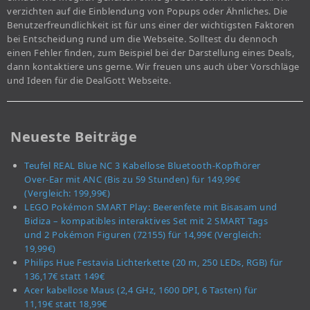
verzichten auf die Einblendung von Popups oder Ähnliches. Die
Benutzerfreundlichkeit ist für uns einer der wichtigsten Faktoren
bei Entscheidung rund um die Webseite. Solltest du dennoch
einen Fehler finden, zum Beispiel bei der Darstellung eines Deals,
dann kontaktiere uns gerne. Wir freuen uns auch über Vorschläge
und Ideen für die DealGott Webseite.
Neueste Beiträge
Teufel REAL Blue NC 3 Kabellose Bluetooth-Kopfhörer
Over-Ear mit ANC (Bis zu 59 Stunden) für 149,99€
(Vergleich: 199,99€)
LEGO Pokémon SMART Play: Beerenfete mit Bisasam und
Bidiza – kompatibles interaktives Set mit 2 SMART Tags
und 2 Pokémon Figuren (72155) für 14,99€ (Vergleich:
19,99€)
Philips Hue Festavia Lichterkette (20 m, 250 LEDs, RGB) für
136,17€ statt 149€
Acer kabellose Maus (2,4 GHz, 1600 DPI, 6 Tasten) für
11,19€ statt 18,99€