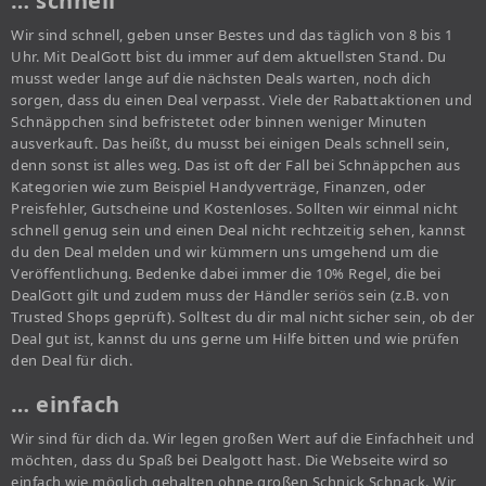
… schnell
Wir sind schnell, geben unser Bestes und das täglich von 8 bis 1
Uhr. Mit DealGott bist du immer auf dem aktuellsten Stand. Du
musst weder lange auf die nächsten Deals warten, noch dich
sorgen, dass du einen Deal verpasst. Viele der Rabattaktionen und
Schnäppchen sind befristetet oder binnen weniger Minuten
ausverkauft. Das heißt, du musst bei einigen Deals schnell sein,
denn sonst ist alles weg. Das ist oft der Fall bei Schnäppchen aus
Kategorien wie zum Beispiel Handyverträge, Finanzen, oder
Preisfehler, Gutscheine und Kostenloses. Sollten wir einmal nicht
schnell genug sein und einen Deal nicht rechtzeitig sehen, kannst
du den Deal melden und wir kümmern uns umgehend um die
Veröffentlichung. Bedenke dabei immer die 10% Regel, die bei
DealGott gilt und zudem muss der Händler seriös sein (z.B. von
Trusted Shops geprüft). Solltest du dir mal nicht sicher sein, ob der
Deal gut ist, kannst du uns gerne um Hilfe bitten und wie prüfen
den Deal für dich.
… einfach
Wir sind für dich da. Wir legen großen Wert auf die Einfachheit und
möchten, dass du Spaß bei Dealgott hast. Die Webseite wird so
einfach wie möglich gehalten ohne großen Schnick Schnack. Wir