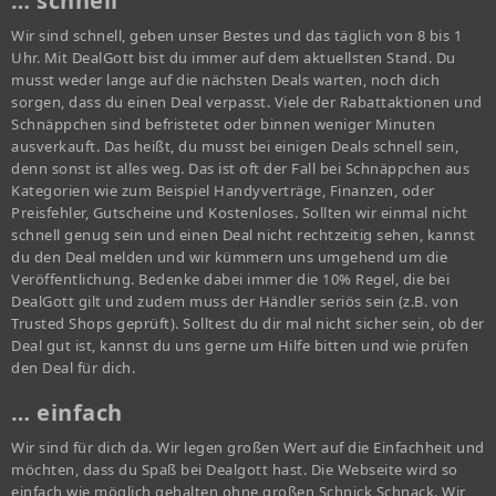
… schnell
Wir sind schnell, geben unser Bestes und das täglich von 8 bis 1
Uhr. Mit DealGott bist du immer auf dem aktuellsten Stand. Du
musst weder lange auf die nächsten Deals warten, noch dich
sorgen, dass du einen Deal verpasst. Viele der Rabattaktionen und
Schnäppchen sind befristetet oder binnen weniger Minuten
ausverkauft. Das heißt, du musst bei einigen Deals schnell sein,
denn sonst ist alles weg. Das ist oft der Fall bei Schnäppchen aus
Kategorien wie zum Beispiel Handyverträge, Finanzen, oder
Preisfehler, Gutscheine und Kostenloses. Sollten wir einmal nicht
schnell genug sein und einen Deal nicht rechtzeitig sehen, kannst
du den Deal melden und wir kümmern uns umgehend um die
Veröffentlichung. Bedenke dabei immer die 10% Regel, die bei
DealGott gilt und zudem muss der Händler seriös sein (z.B. von
Trusted Shops geprüft). Solltest du dir mal nicht sicher sein, ob der
Deal gut ist, kannst du uns gerne um Hilfe bitten und wie prüfen
den Deal für dich.
… einfach
Wir sind für dich da. Wir legen großen Wert auf die Einfachheit und
möchten, dass du Spaß bei Dealgott hast. Die Webseite wird so
einfach wie möglich gehalten ohne großen Schnick Schnack. Wir