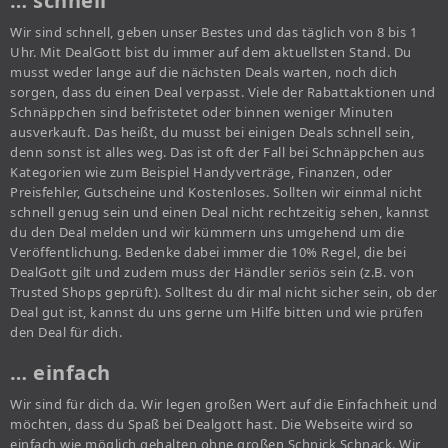
… schnell
Wir sind schnell, geben unser Bestes und das täglich von 8 bis 1
Uhr. Mit DealGott bist du immer auf dem aktuellsten Stand. Du
musst weder lange auf die nächsten Deals warten, noch dich
sorgen, dass du einen Deal verpasst. Viele der Rabattaktionen und
Schnäppchen sind befristetet oder binnen weniger Minuten
ausverkauft. Das heißt, du musst bei einigen Deals schnell sein,
denn sonst ist alles weg. Das ist oft der Fall bei Schnäppchen aus
Kategorien wie zum Beispiel Handyverträge, Finanzen, oder
Preisfehler, Gutscheine und Kostenloses. Sollten wir einmal nicht
schnell genug sein und einen Deal nicht rechtzeitig sehen, kannst
du den Deal melden und wir kümmern uns umgehend um die
Veröffentlichung. Bedenke dabei immer die 10% Regel, die bei
DealGott gilt und zudem muss der Händler seriös sein (z.B. von
Trusted Shops geprüft). Solltest du dir mal nicht sicher sein, ob der
Deal gut ist, kannst du uns gerne um Hilfe bitten und wie prüfen
den Deal für dich.
… einfach
Wir sind für dich da. Wir legen großen Wert auf die Einfachheit und
möchten, dass du Spaß bei Dealgott hast. Die Webseite wird so
einfach wie möglich gehalten ohne großen Schnick Schnack. Wir