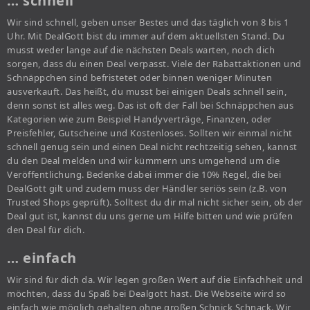
… schnell
Wir sind schnell, geben unser Bestes und das täglich von 8 bis 1
Uhr. Mit DealGott bist du immer auf dem aktuellsten Stand. Du
musst weder lange auf die nächsten Deals warten, noch dich
sorgen, dass du einen Deal verpasst. Viele der Rabattaktionen und
Schnäppchen sind befristetet oder binnen weniger Minuten
ausverkauft. Das heißt, du musst bei einigen Deals schnell sein,
denn sonst ist alles weg. Das ist oft der Fall bei Schnäppchen aus
Kategorien wie zum Beispiel Handyverträge, Finanzen, oder
Preisfehler, Gutscheine und Kostenloses. Sollten wir einmal nicht
schnell genug sein und einen Deal nicht rechtzeitig sehen, kannst
du den Deal melden und wir kümmern uns umgehend um die
Veröffentlichung. Bedenke dabei immer die 10% Regel, die bei
DealGott gilt und zudem muss der Händler seriös sein (z.B. von
Trusted Shops geprüft). Solltest du dir mal nicht sicher sein, ob der
Deal gut ist, kannst du uns gerne um Hilfe bitten und wie prüfen
den Deal für dich.
… einfach
Wir sind für dich da. Wir legen großen Wert auf die Einfachheit und
möchten, dass du Spaß bei Dealgott hast. Die Webseite wird so
einfach wie möglich gehalten ohne großen Schnick Schnack. Wir