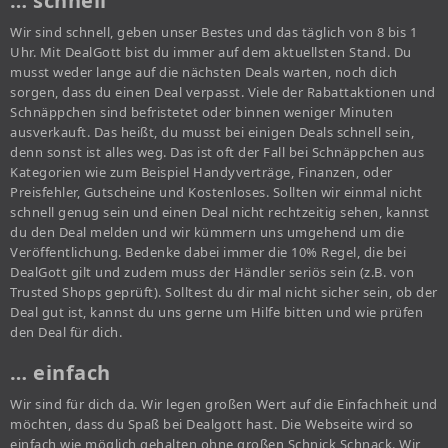
… schnell
Wir sind schnell, geben unser Bestes und das täglich von 8 bis 1
Uhr. Mit DealGott bist du immer auf dem aktuellsten Stand. Du
musst weder lange auf die nächsten Deals warten, noch dich
sorgen, dass du einen Deal verpasst. Viele der Rabattaktionen und
Schnäppchen sind befristetet oder binnen weniger Minuten
ausverkauft. Das heißt, du musst bei einigen Deals schnell sein,
denn sonst ist alles weg. Das ist oft der Fall bei Schnäppchen aus
Kategorien wie zum Beispiel Handyverträge, Finanzen, oder
Preisfehler, Gutscheine und Kostenloses. Sollten wir einmal nicht
schnell genug sein und einen Deal nicht rechtzeitig sehen, kannst
du den Deal melden und wir kümmern uns umgehend um die
Veröffentlichung. Bedenke dabei immer die 10% Regel, die bei
DealGott gilt und zudem muss der Händler seriös sein (z.B. von
Trusted Shops geprüft). Solltest du dir mal nicht sicher sein, ob der
Deal gut ist, kannst du uns gerne um Hilfe bitten und wie prüfen
den Deal für dich.
… einfach
Wir sind für dich da. Wir legen großen Wert auf die Einfachheit und
möchten, dass du Spaß bei Dealgott hast. Die Webseite wird so
einfach wie möglich gehalten ohne großen Schnick Schnack. Wir