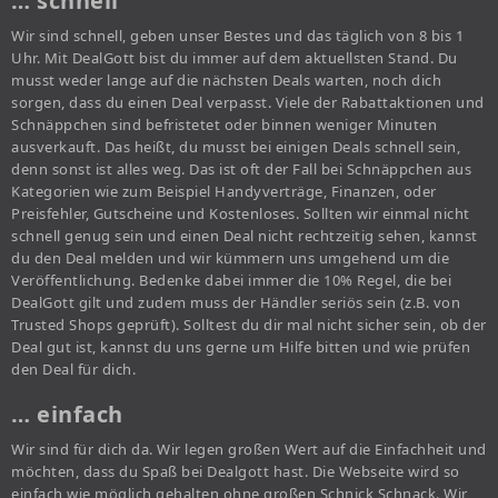
… schnell
Wir sind schnell, geben unser Bestes und das täglich von 8 bis 1
Uhr. Mit DealGott bist du immer auf dem aktuellsten Stand. Du
musst weder lange auf die nächsten Deals warten, noch dich
sorgen, dass du einen Deal verpasst. Viele der Rabattaktionen und
Schnäppchen sind befristetet oder binnen weniger Minuten
ausverkauft. Das heißt, du musst bei einigen Deals schnell sein,
denn sonst ist alles weg. Das ist oft der Fall bei Schnäppchen aus
Kategorien wie zum Beispiel Handyverträge, Finanzen, oder
Preisfehler, Gutscheine und Kostenloses. Sollten wir einmal nicht
schnell genug sein und einen Deal nicht rechtzeitig sehen, kannst
du den Deal melden und wir kümmern uns umgehend um die
Veröffentlichung. Bedenke dabei immer die 10% Regel, die bei
DealGott gilt und zudem muss der Händler seriös sein (z.B. von
Trusted Shops geprüft). Solltest du dir mal nicht sicher sein, ob der
Deal gut ist, kannst du uns gerne um Hilfe bitten und wie prüfen
den Deal für dich.
… einfach
Wir sind für dich da. Wir legen großen Wert auf die Einfachheit und
möchten, dass du Spaß bei Dealgott hast. Die Webseite wird so
einfach wie möglich gehalten ohne großen Schnick Schnack. Wir