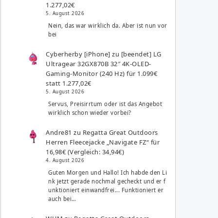
1.277,02€
5. August 2026
Nein, das war wirklich da. Aber ist nun vor
bei
Cyberherby [iPhone]
zu
[beendet] LG
Ultragear 32GX870B 32″ 4K-OLED-
Gaming-Monitor (240 Hz) für 1.099€
statt 1.277,02€
5. August 2026
Servus, Preisirrtum oder ist das Angebot
wirklich schon wieder vorbei?
Andre81
zu
Regatta Great Outdoors
Herren Fleecejacke „Navigate FZ“ für
16,98€ (Vergleich: 34,94€)
4. August 2026
Guten Morgen und Hallo! Ich habde den Li
nk jetzt gerade nochmal gecheckt und er f
unktioniert einwandfrei... Funktioniert er
auch bei…