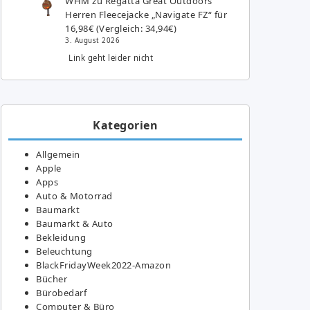
WHM
zu
Regatta Great Outdoors
Herren Fleecejacke „Navigate FZ“ für
16,98€ (Vergleich: 34,94€)
3. August 2026
Link geht leider nicht
Kategorien
Allgemein
Apple
Apps
Auto & Motorrad
Baumarkt
Baumarkt & Auto
Bekleidung
Beleuchtung
BlackFridayWeek2022-Amazon
Bücher
Bürobedarf
Computer & Büro