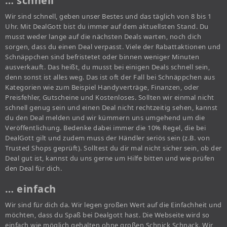
… schnell
Wir sind schnell, geben unser Bestes und das täglich von 8 bis 1
Uhr. Mit DealGott bist du immer auf dem aktuellsten Stand. Du
musst weder lange auf die nächsten Deals warten, noch dich
sorgen, dass du einen Deal verpasst. Viele der Rabattaktionen und
Schnäppchen sind befristetet oder binnen weniger Minuten
ausverkauft. Das heißt, du musst bei einigen Deals schnell sein,
denn sonst ist alles weg. Das ist oft der Fall bei Schnäppchen aus
Kategorien wie zum Beispiel Handyverträge, Finanzen, oder
Preisfehler, Gutscheine und Kostenloses. Sollten wir einmal nicht
schnell genug sein und einen Deal nicht rechtzeitig sehen, kannst
du den Deal melden und wir kümmern uns umgehend um die
Veröffentlichung. Bedenke dabei immer die 10% Regel, die bei
DealGott gilt und zudem muss der Händler seriös sein (z.B. von
Trusted Shops geprüft). Solltest du dir mal nicht sicher sein, ob der
Deal gut ist, kannst du uns gerne um Hilfe bitten und wie prüfen
den Deal für dich.
… einfach
Wir sind für dich da. Wir legen großen Wert auf die Einfachheit und
möchten, dass du Spaß bei Dealgott hast. Die Webseite wird so
einfach wie möglich gehalten ohne großen Schnick Schnack. Wir