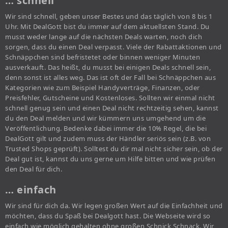
… schnell
Wir sind schnell, geben unser Bestes und das täglich von 8 bis 1
Uhr. Mit DealGott bist du immer auf dem aktuellsten Stand. Du
musst weder lange auf die nächsten Deals warten, noch dich
sorgen, dass du einen Deal verpasst. Viele der Rabattaktionen und
Schnäppchen sind befristetet oder binnen weniger Minuten
ausverkauft. Das heißt, du musst bei einigen Deals schnell sein,
denn sonst ist alles weg. Das ist oft der Fall bei Schnäppchen aus
Kategorien wie zum Beispiel Handyverträge, Finanzen, oder
Preisfehler, Gutscheine und Kostenloses. Sollten wir einmal nicht
schnell genug sein und einen Deal nicht rechtzeitig sehen, kannst
du den Deal melden und wir kümmern uns umgehend um die
Veröffentlichung. Bedenke dabei immer die 10% Regel, die bei
DealGott gilt und zudem muss der Händler seriös sein (z.B. von
Trusted Shops geprüft). Solltest du dir mal nicht sicher sein, ob der
Deal gut ist, kannst du uns gerne um Hilfe bitten und wie prüfen
den Deal für dich.
… einfach
Wir sind für dich da. Wir legen großen Wert auf die Einfachheit und
möchten, dass du Spaß bei Dealgott hast. Die Webseite wird so
einfach wie möglich gehalten ohne großen Schnick Schnack. Wir