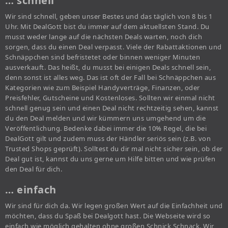
… schnell
Wir sind schnell, geben unser Bestes und das täglich von 8 bis 1
Uhr. Mit DealGott bist du immer auf dem aktuellsten Stand. Du
musst weder lange auf die nächsten Deals warten, noch dich
sorgen, dass du einen Deal verpasst. Viele der Rabattaktionen und
Schnäppchen sind befristetet oder binnen weniger Minuten
ausverkauft. Das heißt, du musst bei einigen Deals schnell sein,
denn sonst ist alles weg. Das ist oft der Fall bei Schnäppchen aus
Kategorien wie zum Beispiel Handyverträge, Finanzen, oder
Preisfehler, Gutscheine und Kostenloses. Sollten wir einmal nicht
schnell genug sein und einen Deal nicht rechtzeitig sehen, kannst
du den Deal melden und wir kümmern uns umgehend um die
Veröffentlichung. Bedenke dabei immer die 10% Regel, die bei
DealGott gilt und zudem muss der Händler seriös sein (z.B. von
Trusted Shops geprüft). Solltest du dir mal nicht sicher sein, ob der
Deal gut ist, kannst du uns gerne um Hilfe bitten und wie prüfen
den Deal für dich.
… einfach
Wir sind für dich da. Wir legen großen Wert auf die Einfachheit und
möchten, dass du Spaß bei Dealgott hast. Die Webseite wird so
einfach wie möglich gehalten ohne großen Schnick Schnack. Wir