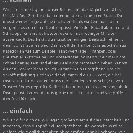
… schnell
Wir sind schnell, geben unser Bestes und das täglich von 8 bis 1
Uhr. Mit DealGott bist du immer auf dem aktuellsten Stand. Du
musst weder lange auf die nächsten Deals warten, noch dich
sorgen, dass du einen Deal verpasst. Viele der Rabattaktionen und
Schnäppchen sind befristetet oder binnen weniger Minuten
ausverkauft. Das heißt, du musst bei einigen Deals schnell sein,
denn sonst ist alles weg. Das ist oft der Fall bei Schnäppchen aus
Kategorien wie zum Beispiel Handyverträge, Finanzen, oder
Preisfehler, Gutscheine und Kostenloses. Sollten wir einmal nicht
schnell genug sein und einen Deal nicht rechtzeitig sehen, kannst
du den Deal melden und wir kümmern uns umgehend um die
Veröffentlichung. Bedenke dabei immer die 10% Regel, die bei
DealGott gilt und zudem muss der Händler seriös sein (z.B. von
Trusted Shops geprüft). Solltest du dir mal nicht sicher sein, ob der
Deal gut ist, kannst du uns gerne um Hilfe bitten und wie prüfen
den Deal für dich.
… einfach
Wir sind für dich da. Wir legen großen Wert auf die Einfachheit und
möchten, dass du Spaß bei Dealgott hast. Die Webseite wird so
einfach wie möglich gehalten ohne großen Schnick Schnack. Wir