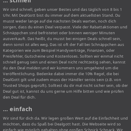
… schnell
Wir sind schnell, geben unser Bestes und das täglich von 8 bis 1
Uhr. Mit DealGott bist du immer auf dem aktuellsten Stand. Du
musst weder lange auf die nächsten Deals warten, noch dich
sorgen, dass du einen Deal verpasst. Viele der Rabattaktionen und
Schnäppchen sind befristetet oder binnen weniger Minuten
ausverkauft. Das heißt, du musst bei einigen Deals schnell sein,
denn sonst ist alles weg. Das ist oft der Fall bei Schnäppchen aus
Kategorien wie zum Beispiel Handyverträge, Finanzen, oder
Preisfehler, Gutscheine und Kostenloses. Sollten wir einmal nicht
schnell genug sein und einen Deal nicht rechtzeitig sehen, kannst
du den Deal melden und wir kümmern uns umgehend um die
Veröffentlichung. Bedenke dabei immer die 10% Regel, die bei
DealGott gilt und zudem muss der Händler seriös sein (z.B. von
Trusted Shops geprüft). Solltest du dir mal nicht sicher sein, ob der
Deal gut ist, kannst du uns gerne um Hilfe bitten und wie prüfen
den Deal für dich.
… einfach
Wir sind für dich da. Wir legen großen Wert auf die Einfachheit und
möchten, dass du Spaß bei Dealgott hast. Die Webseite wird so
einfach wie möglich gehalten ohne großen Schnick Schnack. Wir